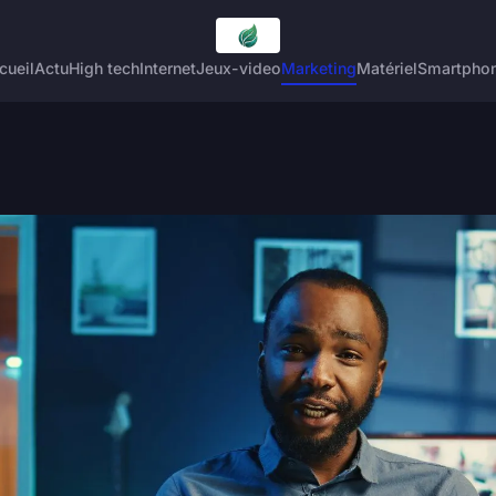
cueil
Actu
High tech
Internet
Jeux-video
Marketing
Matériel
Smartpho